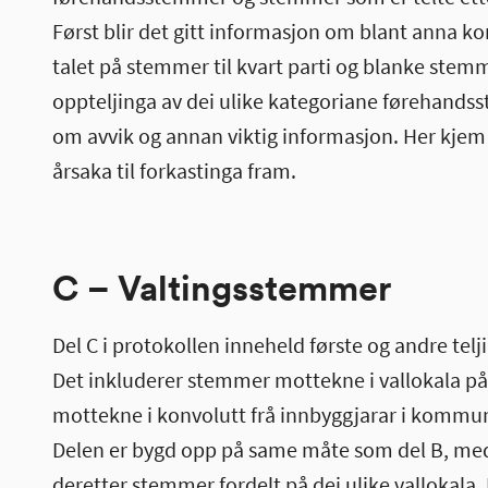
Først blir det gitt informasjon om blant anna 
talet på stemmer til kvart parti og blanke stemme
oppteljinga av dei ulike kategoriane førehand
om avvik og annan viktig informasjon. Her kjem
årsaka til forkastinga fram.
C – Valtingsstemmer
Del C i protokollen inneheld første og andre t
Det inkluderer stemmer mottekne i vallokala p
mottekne i konvolutt frå innbyggjarar i kommu
Delen er bygd opp på same måte som del B, med
deretter stemmer fordelt på dei ulike vallokala