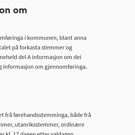
jon om
ennomføringa i kommunen, blant anna
alet på forkasta stemmer og
 inneheld del A informasjon om dei
ig informasjon om gjennomføringa.
tet frå førehandsstemminga, både frå
temmer, utanriksstemmer, ordinære
 kl. 17 dagen etter valdagen.