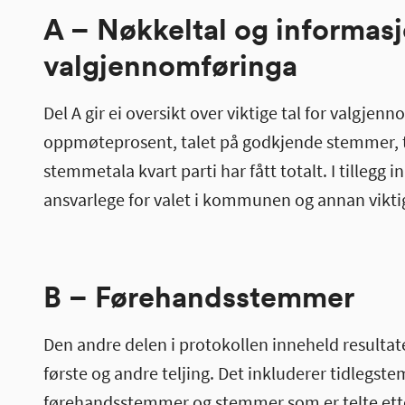
A – Nøkkeltal og informas
valgjennomføringa
Del A gir ei oversikt over viktige tal for valgj
oppmøteprosent, talet på godkjende stemmer, t
stemmetala kvart parti har fått totalt. I tillegg
ansvarlege for valet i kommunen og annan vikt
B – Førehandsstemmer
Den andre delen i protokollen inneheld resulta
første og andre teljing. Det inkluderer tidlegs
førehandsstemmer og stemmer som er telte etter