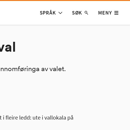
SPRÅK
SØK
MENY
val
jennomføringa av valet.
 fleire ledd: ute i vallokala på