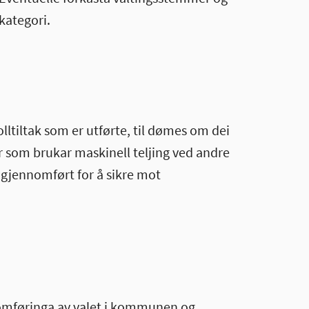
 kategori.
ltiltak som er utførte, til dømes om dei
 som brukar maskinell teljing ved andre
r gjennomført for å sikre mot
ennomføringa av valet i kommunen og