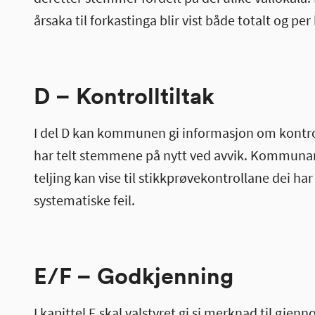
årsaka til forkastinga blir vist både totalt og per
D – Kontrolltiltak
I del D kan kommunen gi informasjon om kontrol
har telt stemmene på nytt ved avvik. Kommunar
teljing kan vise til stikkprøvekontrollane dei ha
systematiske feil.
E/F – Godkjenning
I kapittel E skal valstyret gi si merknad til gj