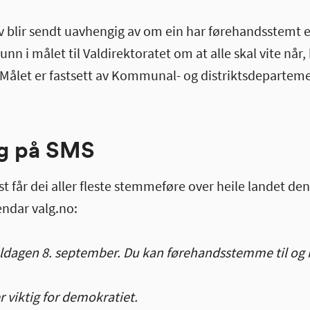
blir sendt uavhengig av om ein har førehandsstemt ell
n i målet til Valdirektoratet om at alle skal vite når, 
Målet er fastsett av Kommunal- og distriktsdeparteme
ng på SMS
t får dei aller fleste stemmeføre over heile landet d
endar valg.no:
aldagen 8. september. Du kan førehandsstemme til og
 viktig for demokratiet.