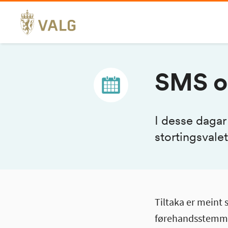
Hopp
til
innhold
SMS og
I desse dagar
stortingsvale
Tiltaka er meint
førehandsstemme