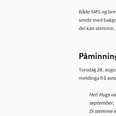
Både SMS og brev 
sende med bakgrun
dei kan stemme. 
Påminni
Torsdag 28. augus
meldinga frå avs
Hei! Hugs v
september.
Di stemme er