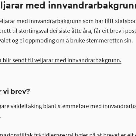
veljarar med innvandrarbakgrun
eljarar med innvandrarbakgrunn som har fått statsbo
t til stortingsval dei siste åtte åra, får eit brev i po
alet og ei oppmoding om å bruke stemmeretten sin.
 blir sendt til veljarar med innvandrarbakgrunn.
 vi brev?
 lågare valdeltaking blant stemmeføre med innvandrarb
.
asjonstiltak frå tidlegare val tyder på at brevet er eit e