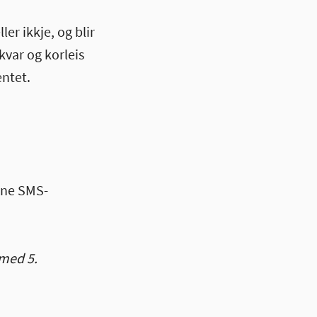
er ikkje, og blir
kvar og korleis
ntet.
enne SMS-
 med 5.