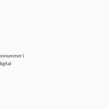
efonnummer i
igital