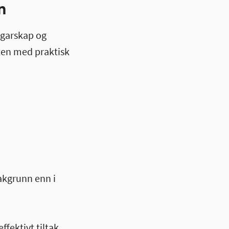
n
rgarskap og
sten med praktisk
akgrunn enn i
ffektivt tiltak