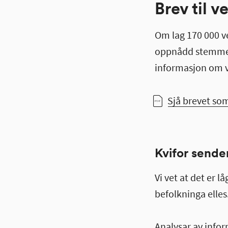
Brev til 
Om lag 170 000 v
oppnådd stemmeret
informasjon om v
Sjå brevet som
Kvifor sender
Vi vet at det er
befolkninga elles
Analysar av inform