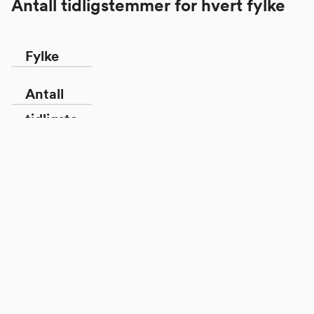
Antall tidligstemmer for hvert fylke
Fylke
Antall
tidligste
Agder
mmer
156
Akershus
1731
Buskerud
284
Finnmark