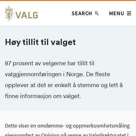
Skip
SEARCH
MENU
to
content
Høy tillit til valget
87 prosent av velgerne har tillit til
valggjennomføringen i Norge. De fleste
opplever at det er enkelt å stemme og lett å
finne informasjon om valget.
Dette viser en omdømme- og oppmerksomhetsmåling
gjennomført av Opinion på vegne av Valgdirektoratet i